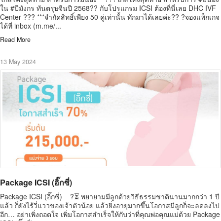
ใน #ปีมังกร ทันตรุษจีนปี 2568?? กับโปรแกรม ICSI ต้องที่นี่เลย DHC IVF
Center ??? ***จำกัดสิทธิ์เพียง 50 คู่เท่านั้น ทักมาได้เลยค่ะ?? ?จองแพ็กเกจ
ได้ที่ inbox (m.me/...
Read More
13 May 2024
Package ICSI (อิ๊กซี่)
Package ICSI (อิ๊กซี่) ?⏳ พยายามมีลูกด้วยวิธีธรรมชาตินานมากกว่า 1 ปี
แล้ว ก็ยังไร้วี่แววของเจ้าตัวน้อย แล้วยิ่งอายุมากขึ้นโอกาสมีลูกก็จะลดลงไป
อีก… อย่าเพิ่งถอดใจ เพิ่มโอกาสสำเร็จให้กับว่าที่คุณพ่อคุณแม่ด้วย Package