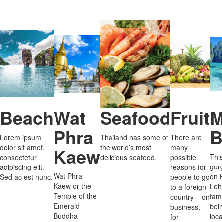
Beach
Wat
Seafood
Fruit
M
Phra
B
Lorem ipsum
Thailand has some of
There are
dolor sit amet,
the world’s most
many
Kaew
Thi
consectetur
delicious seafood.
possible
gor
adipiscing elit.
reasons for
Wat Phra
on 
Sed ac est nunc.
people to go
Kaew or the
Leh
to a foreign
Temple of the
fam
country – on
Emerald
bei
business,
Buddha
loca
for