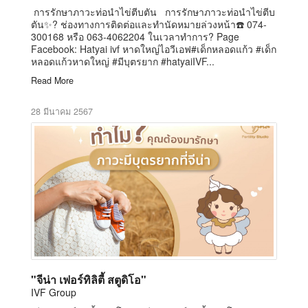
การรักษาภาวะท่อนำไข่ตีบตัน การรักษาภาวะท่อนำไข่ตีบ
ตัน✨? ช่องทางการติดต่อและทำนัดหมายล่วงหน้า☎️ 074-
300168 หรือ 063-4062204 ในเวลาทำการ? Page
Facebook: Hatyai ivf หาดใหญ่ไอวีเอฟ#เด็กหลอดแก้ว #เด็ก
หลอดแก้วหาดใหญ่ #มีบุตรยาก #hatyaiIVF...
Read More
28 มีนาคม 2567
"จีน่า เฟอร์ทิลิตี้ สตูดิโอ"
IVF Group