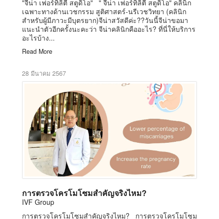
"จีน่า เฟอร์ทิลิตี้ สตูดิโอ" " จีน่า เฟอร์ทิลิตี้ สตูดิโอ" คลินิก
เฉพาะทางด้านเวชกรรม สูติศาสตร์-นรีเวชวิทยา (คลินิก
สำหรับผู้มีภาวะมีบุตรยาก)จีน่าสวัสดีค่ะ??วันนี้จีน่าขอมา
แนะนำตัวอีกครั้งนะคะว่า จีน่าคลินิกคืออะไร? ที่นี่ให้บริการ
อะไรบ้าง...
Read More
28 มีนาคม 2567
การตรวจโครโมโซมสำคัญจริงไหม?
IVF Group
การตรวจโครโมโซมสำคัญจริงไหม? การตรวจโครโมโซม