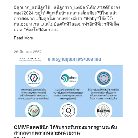
มีลูกยาก_แต่มีลูกได้ #มีลูกยาก_แต่มีลูกได้⁉️ สวัสดีปีมังกร
ทอง?2024 ขอให้ #ลูกเต็มบ้านหลานเต็มเมือง?ปีใหม่แล้ว
อย่าคิดมาก...ปั้มลูกไม่ยากเพราะมีเรา #iBaby?โจ๊ะโจ๊ะ
กันเองมานาน...แต่ไม่ป่องสักที?ลองมาทำอีกทีที่เรามีทีเด็ด
ดดด #ท้องโย้ปีมังกรจอ...
Read More
28 มีนาคม 2567
CMIVFสหคลินิก ได้รับการรับรองมาตรฐานระดับ
สากลจากหลากหลายหน่วยงาน