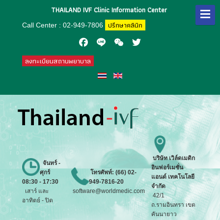
THAILAND IVF Clinic Information Center
ปรึกษาคลินิก
Call Center : 02-949-7806
Facebook
Line
WeChat
Twitter
ลงทะเบียนสถานพยาบาล
บริษัท
เวิล์ดเมดิก
จันทร์ -
อินฟอร์เมชั่น
ศุกร์
โทรศัพท์: (66) 02-
แอนด์ เทคโนโลยี
08:30 - 17:30
949-7816-20
จำกัด
เสาร์ และ
software@worldmedic.com
42/1
อาทิตย์ - ปิด
ถ.รามอินทรา เขต
คันนายาว