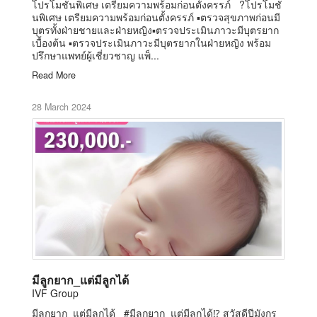
โปรโมชั่นพิเศษ เตรียมความพร้อมก่อนตั้งครรภ์ ?โปรโมชั่
นพิเศษ เตรียมความพร้อมก่อนตั้งครรภ์ ▪️ตรวจสุขภาพก่อนมี
บุตรทั้งฝ่ายชายและฝ่ายหญิง▪️ตรวจประเมินภาวะมีบุตรยาก
เบื้องต้น ▪️ตรวจประเมินภาวะมีบุตรยากในฝ่ายหญิง พร้อม
ปรึกษาแพทย์ผู้เชี่ยวชาญ แพ็...
Read More
28 March 2024
มีลูกยาก_แต่มีลูกได้
IVF Group
มีลูกยาก_แต่มีลูกได้ #มีลูกยาก_แต่มีลูกได้⁉️ สวัสดีปีมังกร