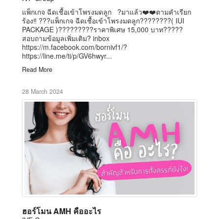
แพ็กเกจ ฉีดเชื้อเข้าโพรงมดลูก ?มาแล้ว❤️❤️ตามคำเรียก
ร้อง‼️ ???แพ็กเกจ ฉีดเชื้อเข้าโพรงมดลูก????????( IUI
PACKAGE )?????????ราคาพิเศษ 15,000 บาท?????
สอบถามข้อมูลเพิ่มเติม? inbox
https://m.facebook.com/bornivf1/?
https://line.me/ti/p/GV6hwyr...
Read More
28 March 2024
ฮอร์โมน AMH คืออะไร