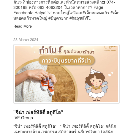
ตัน✨? ช่องทางการติดต่อและทำนัดหมายล่วงหน้า☎️ 074-
300168 หรือ 063-4062204 ในเวลาทำการ? Page
Facebook: Hatyai ivf หาดใหญ่ไอวีเอฟ#เด็กหลอดแก้ว #เด็ก
หลอดแก้วหาดใหญ่ #มีบุตรยาก #hatyaiIVF...
Read More
28 March 2024
"จีน่า เฟอร์ทิลิตี้ สตูดิโอ"
IVF Group
"จีน่า เฟอร์ทิลิตี้ สตูดิโอ" " จีน่า เฟอร์ทิลิตี้ สตูดิโอ" คลินิก
เฉพาะทางด้านเวชกรรม สูติศาสตร์-นรีเวชวิทยา (คลินิก