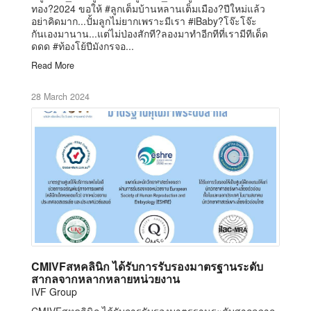
ทอง?2024 ขอให้ #ลูกเต็มบ้านหลานเต็มเมือง?ปีใหม่แล้ว
อย่าคิดมาก...ปั้มลูกไม่ยากเพราะมีเรา #iBaby?โจ๊ะโจ๊ะ
กันเองมานาน...แต่ไม่ป่องสักที?ลองมาทำอีกทีที่เรามีทีเด็ด
ดดด #ท้องโย้ปีมังกรจอ...
Read More
28 March 2024
CMIVFสหคลินิก ได้รับการรับรองมาตรฐานระดับ
สากลจากหลากหลายหน่วยงาน
IVF Group
CMIVFสหคลินิก ได้รับการรับรองมาตรฐานระดับสากลจาก