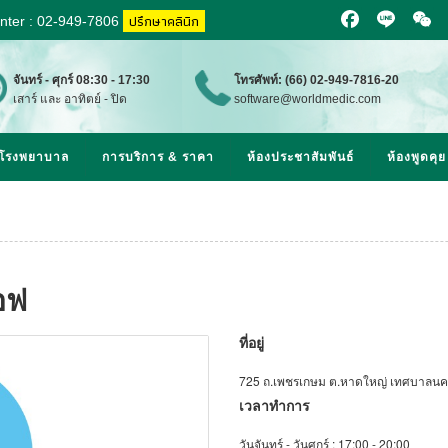
ปรึกษาคลินิก
enter : 02-949-7806
Facebook
Line
WeCh
จันทร์ - ศุกร์ 08:30 - 17:30
โทรศัพท์: (66) 02-949-7816-20
เสาร์ และ อาทิตย์ - ปิด
software@worldmedic.com
& โรงพยาบาล
การบริการ & ราคา
ห้องประชาสัมพันธ์
ห้องพูดคุย
อฟ
ที่อยู่
725 ถ.เพชรเกษม ต.หาดใหญ่ เทศบาลน
เวลาทำการ
วันจันทร์ -
วันศุกร์ :
17:00 - 20:00