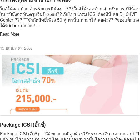
ใกล้โค้งสุดท้าย สำหรับการมีน้อง ???ใกล้โค้งสุดท้าย สำหรับการ #มีน้อง
ใน #ปีมังกร ทันตรุษจีนปี 2568?? กับโปรแกรม ICSI ต้องที่นี่เลย DHC IVF
Center ??? ***จำกัดสิทธิ์เพียง 50 คู่เท่านั้น ทักมาได้เลยค่ะ?? ?จองแพ็กเกจ
ได้ที่ inbox (m.me/...
Read More
13 พฤษภาคม 2567
Package ICSI (อิ๊กซี่)
Package ICSI (อิ๊กซี่) ?⏳ พยายามมีลูกด้วยวิธีธรรมชาตินานมากกว่า 1 ปี
แล้ว ก็ยังไร้วี่แววของเจ้าตัวน้อย แล้วยิ่งอายุมากขึ้นโอกาสมีลูกก็จะลดลงไป