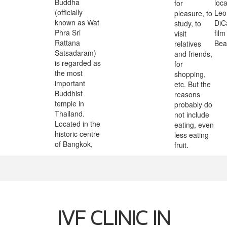
Buddha
loca
for
(officially
Leo
pleasure, to
known as Wat
DiC
study, to
Phra Sri
film
visit
Rattana
Bea
relatives
Satsadaram)
and friends,
is regarded as
for
the most
shopping,
important
etc. But the
Buddhist
reasons
temple in
probably do
Thailand.
not include
Located in the
eating, even
historic centre
less eating
of Bangkok,
fruit.
IVF CLINIC IN