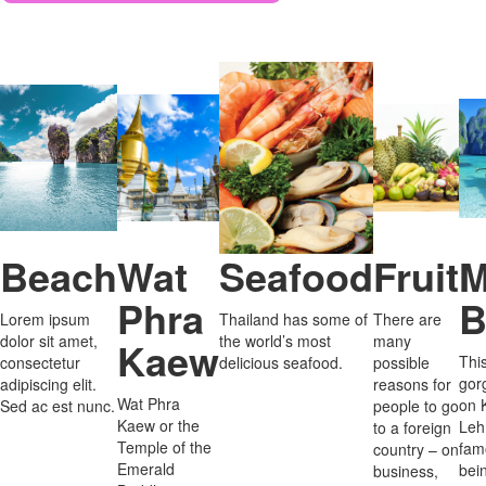
Beach
Wat
Seafood
Fruit
M
Phra
B
Lorem ipsum
Thailand has some of
There are
dolor sit amet,
the world’s most
many
Kaew
Thi
consectetur
delicious seafood.
possible
gor
adipiscing elit.
reasons for
Wat Phra
on 
Sed ac est nunc.
people to go
Kaew or the
Leh
to a foreign
Temple of the
fam
country – on
Emerald
bei
business,