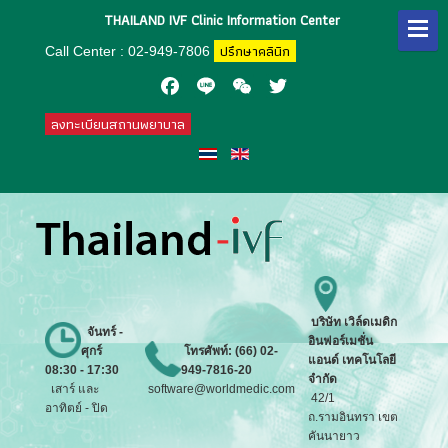
THAILAND IVF Clinic Information Center
ปรึกษาคลินิก
Call Center : 02-949-7806
Facebook
Line
WeChat
Twitter
ลงทะเบียนสถานพยาบาล
บริษัท
เวิล์ดเมดิก
จันทร์ -
อินฟอร์เมชั่น
ศุกร์
โทรศัพท์: (66) 02-
แอนด์ เทคโนโลยี
08:30 - 17:30
949-7816-20
จำกัด
เสาร์ และ
software@worldmedic.com
42/1
อาทิตย์ - ปิด
ถ.รามอินทรา เขต
คันนายาว