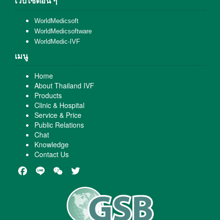
เว็บไซต์อื่น ๆ
WorldMedicsoft
WorldMedicsoftware
WorldMedic-IVF
เมนู
Home
About Thailand IVF
Products
Clinic & Hospital
Service & Price
Public Relations
Chat
Knowledge
Contact Us
Facebook
Line
WeChat
Twitter