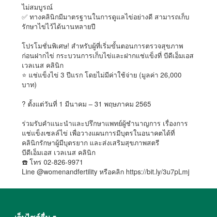
ไม่สมบูรณ์
✅ ทางคลินิกมีมาตรฐานในการดูแลไข่อย่างดี สามารถเก็บ
รักษาไข่ไว้ได้นานหลายปี
โปรโมชั่นพิเศษ! สำหรับผู้ที่เริ่มขั้นตอนการตรวจสุขภาพ
ก่อนฝากไข่ กระบวนการเก็บไข่และฝากแช่แข็งที่ บีดีเอ็มเอส
เวลเนส คลินิก
⭐️ แช่แข็งไข่ 3 ปีแรก โดยไม่มีค่าใช้จ่าย (มูลค่า 26,000
บาท)
? ตั้งแต่วันที่ 1 มีนาคม – 31 พฤษภาคม 2565
ร่วมรับคำแนะนำและปรึกษาแพทย์ผู้ชำนาญการ เรื่องการ
แช่แข็งเซลล์ไข่ เพื่อวางแผนการมีบุตรในอนาคตได้ที่
คลินิกรักษาผู้มีบุตรยาก และส่งเสริมสุขภาพสตรี
บีดีเอ็มเอส เวลเนส คลินิก
☎️ โทร 02-826-9971
Line @womenandfertility หรือคลิก https://bit.ly/3u7pLmj