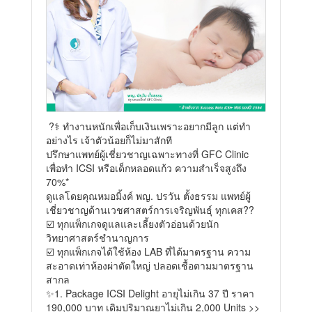
?‍⚕️ ทำงานหนักเพื่อเก็บเงินเพราะอยากมีลูก แต่ทำ
อย่างไร เจ้าตัวน้อยก็ไม่มาสักที
ปรึกษาแพทย์ผู้เชี่ยวชาญเฉพาะทางที่ GFC Clinic
เพื่อทำ ICSI หรือเด็กหลอดแก้ว ความสำเร็จสูงถึง
70%*
ดูแลโดยคุณหมอมิ้งค์ พญ. ปรวัน ตั้งธรรม แพทย์ผู้
เชี่ยวชาญด้านเวชศาสตร์การเจริญพันธุ์ ทุกเคส?‍?
☑️ ทุกแพ็กเกจดูแลและเลี้ยงตัวอ่อนด้วยนัก
วิทยาศาสตร์ชำนาญการ
☑️ ทุกแพ็กเกจได้ใช้ห้อง LAB ที่ได้มาตรฐาน ความ
สะอาดเท่าห้องผ่าตัดใหญ่ ปลอดเชื้อตามมาตรฐาน
สากล
✨1. Package ICSI Delight อายุไม่เกิน 37 ปี ราคา
190,000 บาท เดิมปริมาณยาไม่เกิน 2,000 Units >>