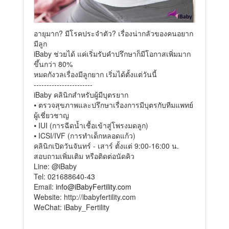
อายุมาก? มีโรคประจำตัว? เรื่องน่ากลัวของคนอยาก
มีลูก
iBaby ช่วยได้ แค่เริ่มรับคำปรึกษาก็มีโอกาสเพิ่มมาก
ขึ้นกว่า 80%
หมดกังวลเรื่องมีลูกยาก เริ่มได้ตั้งแต่วันนี้
-----------------------
iBaby คลินิกสำหรับผู้มีบุตรยาก
⦁ ตรวจสุขภาพและปรึกษาเรื่องการมีบุตรกับทีมแพทย์
ผู้เชี่ยวชาญ
⦁ IUI (การฉีดน้ำเชื้อเข้าสู่โพรงมดลูก)
⦁ ICSI/IVF (การทำเด็กหลอดแก้ว)
คลินิกเปิดวันจันทร์ - เสาร์ ตั้งแต่ 9:00-16:00 น.
สอบถามเพิ่มเติม หรือติดต่อนัดคิว
Line: @iBaby
Tel: 021688640-43
Email:
info@iBabyFertility.com
Website: http://ibabyfertility.com
WeChat: iBaby_Fertility