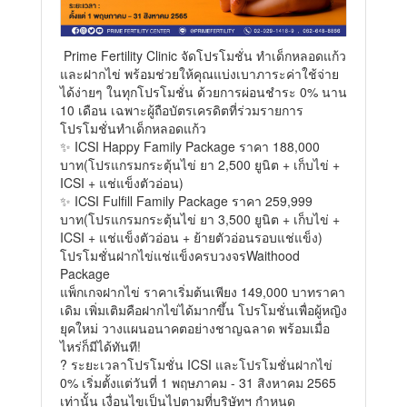
Prime Fertility Clinic จัดโปรโมชั่น ทำเด็กหลอดแก้ว
และฝากไข่ พร้อมช่วยให้คุณแบ่งเบาภาระค่าใช้จ่าย
ได้ง่ายๆ ในทุกโปรโมชั่น ด้วยการผ่อนชำระ 0% นาน
10 เดือน เฉพาะผู้ถือบัตรเครดิตที่ร่วมรายการ
โปรโมชั่นทำเด็กหลอดแก้ว
✨ ICSI Happy Family Package ราคา 188,000
บาท(โปรแกรมกระตุ้นไข่ ยา 2,500 ยูนิต + เก็บไข่ +
ICSI + แช่แข็งตัวอ่อน)
✨ ICSI Fulfill Family Package ราคา 259,999
บาท(โปรแกรมกระตุ้นไข่ ยา 3,500 ยูนิต + เก็บไข่ +
ICSI + แช่แข็งตัวอ่อน + ย้ายตัวอ่อนรอบแช่แข็ง)
โปรโมชั่นฝากไข่แช่แข็งครบวงจรWaithood
Package
แพ็กเกจฝากไข่ ราคาเริ่มต้นเพียง 149,000 บาทราคา
เดิม เพิ่มเติมคือฝากไข่ได้มากขึ้น โปรโมชั่นเพื่อผู้หญิง
ยุคใหม่ วางแผนอนาคตอย่างชาญฉลาด พร้อมเมื่อ
ไหร่ก็มีได้ทันที!
? ระยะเวลาโปรโมชั่น ICSI และโปรโมชั่นฝากไข่
0% เริ่มตั้งแต่วันที่ 1 พฤษภาคม - 31 สิงหาคม 2565
เท่านั้น เงื่อนไขเป็นไปตามที่บริษัทฯ กำหนด