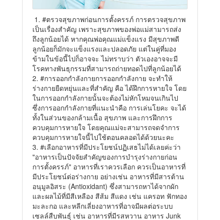
1.
#ตรวจสุขภาพก่อนการตั้งครรภ์
การตรวจสุขภาพ
เป็นเรื่องสำคัญ เพราะสุขภาพของพ่อแม่สามารถส่ง
ถึงลูกน้อยได้ หากคุณพ่อคุณแม่แข็งแรง มีสุขภาพดี
ลูกน้อยก็มักจะแข็งแรงและปลอดภัย แต่ในคู่ที่มอง
ข้ามในข้อนี้ไปก็อาจจะ ไม่ทราบว่า ตัวเองอาจจะมี
โรคทางพันธุกรรมที่สามารถถ่ายทอดไปที่ลูกน้อยได้
2.
#การออกกำลังกาย
การออกกำลังกาย จะทำให้
ร่างกายยืดหยุ่นและที่สำคัญ คือ ได้ฝึกการหายใจ โดย
ในการออกกำลังกายนั้นจะต้องไม่หักโหมจนเกินไป
ซึ่งการออกกำลังกายที่แนะนำคือ การเล่นโยคะ จะได้
ทั้งในส่วนของกล้ามเนื้อ สุขภาพ และการฝึกการ
ควบคุมการหายใจ โดยคุณแม่จะสามารถจดจำการ
ควบคุมการหายใจนี้ไปใช้ตอนคลอดได้ด้วยนะคะ
3.
#เลือกอาหารที่มีประโยชน์
ปฏิเสธไม่ได้เลยค่ะว่า
"อาหารเป็นปัจจัยสำคัญของการบำรุงร่างกายก่อน
การตั้งครรภ์" อาหารที่เราควรเลือก ควรเป็นอาหารที่
มีประโยชน์ต่อร่างกาย อย่างเช่น อาหารที่มีสารต้าน
อนุมูลอิสระ (Antioxidant) ซึ่งสามารถหาได้จากผัก
และผลไม้ที่มีสีเหลือง สีส้ม สีแดง เช่น แครอท ฟักทอง
มะละกอ และหลีกเลี่ยงอาหารที่อาจมีผลต่อระบบ
เซลล์สืบพันธุ์ เช่น อาหารที่มีรสหวาน อาหาร Junk