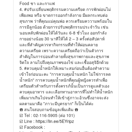
Food ชา และกาแฟ
4.
#ปรับเปลี่ยนพฤติกรรม
ความเครียด การพักผ่อนไม่
เพียงพอ หรือ ขาดการออกกำลังกาย มีผลกระทบต่อ
สุขภาพ ว่าที่คุณแม่คุณพ่อ ควรเตรียมคววามพร้อมใน
การมีลูกน้อย ด้วยการปรับพฤติกรรมประจำวัน เช่น
นอนหลับพักผ่อนให้ได้วันละ 6-8 ชั่วโมง ออกกำลัง
กายอย่างน้อย 30 นาทีให้ได้ 2 – 3 ครั้งต่อสัปดาห์
และที่สำคัญควรหากิจกรรมที่ทำให้ผ่อนคลาย
ความเครียด เพราะความเครียดถือว่าเป็นตัวการ
สำคัญในการบ่อนทำลายทั้งสุขภาพกายและสุขภาพ
จิตใจ ลามไปถึงคุณภาพของไข่ และเชื้ออสุจิอีกด้วย
5.
#ควบคุมน้ำหนักให้เหมาะสม
ก่อนอื่นต้องทำความ
เข้าใจก่อนนะคะ "การควบคุมน้ำนหนัก ไม่ใช่การลด
น้ำหนัก" การควบคุมน้ำหนักที่คุณผู้หญิงควรทำเพื่อ
เตรียมตัวสำหรับการตั้งครรภ์นั้นเป็นการดูแลตัวเอง
ควบคุมอาหาร และเลือกทานอาหารที่ไม่ทำให้น้ำหนัก
เพิ่มมากเกินไปจนทำให้เข้าสู่ภาวะอ้วนซึ่งอาจจะส่ง
ผลตามมาคือ "ภาวะมีบุตรยาก" ก็เป็นได้ค่ะ
☎️ สนใจสอบถามข้อมูลเพิ่มเติม ☎️
☑️ Tel : 02-116-5905 (ต่อ 101)
☑️ Line :
https://lin.ee/5EYripz
☑️ Facebook :