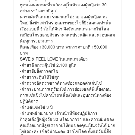
พูดของคุณหมอที่วนก้องอยู่ในหัวของผู้หญิงวัย 30
อย่างเรา" อยากมีลูก"
ความฝันที่แสนธรรมดาแต่ไม่ง่าย ของผู้หญิงส่วน
ใหญ่ ยิ่งช้าเท่าไหร่ คุณภาพของไข่ก็ยิ่งลดลงเท่านั้น
เรื่องแบบนี้ช้าไม่ได้จีน่า จึงจัดแพคเกจ ฝากไข่โลด
เหมือนโกรธอายุด้วยราคาสุดประหยัด และครอบคลุม
คุ้มทุกกระบวนการ
พิเศษเพียง 130,000 บาท จากราคาปกติ 150,000
บาท
SAVE & FEEL LOVE ในแพคเกจเดียว
-ค่ายาฉีดกระตุ้นไข่ 2,100 ยูนิต
-ค่ายายับยั้งการตกไข่
-ค่ายากระตุ้นให้ไข่สุก
-ค่าตรวจอัลตราซาวด์ทางช่องคลอดค่าเก็บไข่
-ค่ากระบวนการเตรียมไข่
การย่อยเซลล์พี่เลี้ยงก่อน
การแช่แข็งไข่ค่าน้ำยาเลี้ยงไข่
และอุปกรณ์ทางห้อง
ปฏิบัติการ
-ค่าแช่แข็งไข่ 3 ปี
-ค่าแพทย์ พยาบาล เจ้าหน้าที่ห้องปฏิบัติการ
ถ้าคุณคือผู้หญิงวัย 30 หรือมากกว่า และความฝันของ
คุณคืออยากมีลูกเราช่วยให้ฝันของคุณเป็นจริงได้ ฝาก
ไข่เถอะค่ะ เชื่อจีน่านะคะ ฝากไข่โลด ตั้งแต่วันนี้ถึง