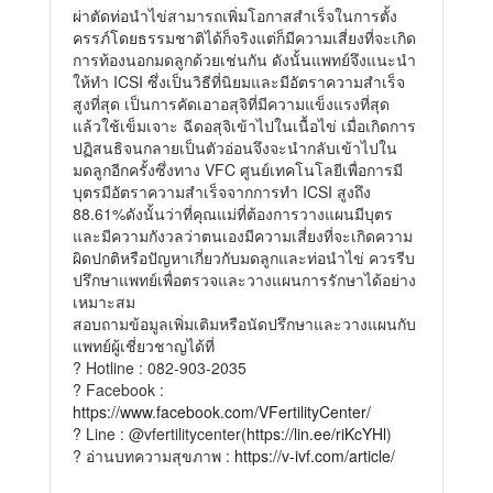
ผ่าตัดท่อนำไข่สามารถเพิ่มโอกาสสำเร็จในการตั้ง
ครรภ์โดยธรรมชาติได้ก็จริงแต่ก็มีความเสี่ยงที่จะเกิด
การท้องนอกมดลูกด้วยเช่นกัน ดังนั้นแพทย์จึงแนะนำ
ให้ทำ ICSI ซึ่งเป็นวิธีที่นิยมและมีอัตราความสำเร็จ
สูงที่สุด เป็นการคัดเอาอสุจิที่มีความแข็งแรงที่สุด
แล้วใช้เข็มเจาะ ฉีดอสุจิเข้าไปในเนื้อไข่ เมื่อเกิดการ
ปฏิสนธิจนกลายเป็นตัวอ่อนจึงจะนำกลับเข้าไปใน
มดลูกอีกครั้งซึ่งทาง VFC ศูนย์เทคโนโลยีเพื่อการมี
บุตรมีอัตราความสำเร็จจากการทำ ICSI สูงถึง
88.61%ดังนั้นว่าที่คุณแม่ที่ต้องการวางแผนมีบุตร
และมีความกังวลว่าตนเองมีความเสี่ยงที่จะเกิดความ
ผิดปกติหรือปัญหาเกี่ยวกับมดลูกและท่อนำไข่ ควรรีบ
ปรึกษาแพทย์เพื่อตรวจและวางแผนการรักษาได้อย่าง
เหมาะสม
สอบถามข้อมูลเพิ่มเติมหรือนัดปรึกษาและวางแผนกับ
แพทย์ผู้เชี่ยวชาญได้ที่
? Hotline : 082-903-2035
? Facebook :
https://www.facebook.com/VFertilityCenter/
? Line : @vfertilitycenter(
https://lin.ee/riKcYHl
)
? อ่านบทความสุขภาพ :
https://v-ivf.com/article/