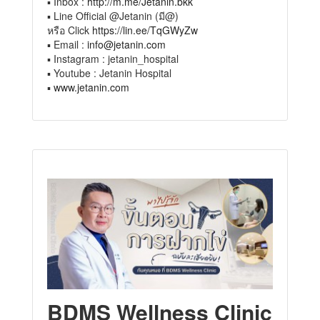
▪️ Inbox :
http://m.me/Jetanin.bkk
▪️ Line Official @Jetanin (มี@)
หรือ Click
https://lin.ee/TqGWyZw
▪️ Email :
info@jetanin.com
▪️ Instagram : jetanin_hospital
▪️ Youtube : Jetanin Hospital
▪️
www.jetanin.com
BDMS Wellness Clinic