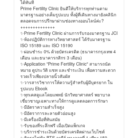
ได้ทันที
Prime Fertility Clinic ยินดีให้บริการทุกท่านตาม
มาตรฐานอย่างเต็มรูปแบบ ทั้งผู้ที่เดินทางมายังคลินิก
ตลอดจนการปรึกษาผ่านช่องทางออนไลน์ค่ะ?
++++++++++++++
✨Prime Fertility Clinic ผ่านการรับรองมาตรฐาน JCI
✨ห้องปฏิบัติการทางวิทยาศาสตร์ ได้รับมาตรฐาน
ISO 15189 และ ISO 15190
✨ผ่อนชำระ 0% ด้วยบัตรเครดิต (ธนาคารกรุงเทพ 4
เดือน และธนาคารกสิกร 3 เดือน)
✨Application "Prime Fertility Clinic" สามารถนัด
หมาย ดูประวัติ แชท และชำระเงิน เพื่อความสะดวก
รวดเร็วเพียงปลายนิ้วสัมผัส
✨วารสารวิชาการให้ความรู้สำหรับผู้มีบุตรยาก ใน
รูปแบบ Ebook
✨ทุกเคสดูแลโดยแพทย์ นักวิทยาศาสตร์ พยาบาล
เชี่ยวชาญเฉพาะทางให้การดูแลตลอดการรักษา
✨มีอัตราความสำเร็จสูง
✨มีอัตราการละลายตัวอ่อนสูง
✨มีเครื่องมือที่ทันสมัย
✨รับของที่ระลึกฟรี เมื่อเปิดแพ็กเกจ
✨บริการชำระเงินด้วยบัตรเครดิตผ่านเว็บไซต์
✨ติดรถไฟฟ้า BTS อารีย์ ทางออกที่ 1 เพียง 150