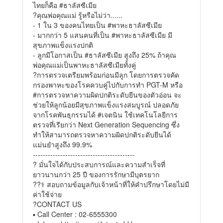
ไทยก็คือ #ธาลัสซีเมีย
?คุณพ่อคุณแม่ รู้หรือไม่ว่า......
- 1 ใน 3 ของคนไทยเป็น #พาหะธาลัสซีเมีย
- มากกว่า 5 แสนคนที่เป็น #พาหะธาลัสซีเมีย มี
สุขภาพแข็งแรงปกติ
- ลูกมีโอกาสเป็น #ธาลัสซีเมีย สูงถึง 25% ถ้าคุณ
พ่อคุณแม่เป็นพาหะธาลัสซีเมียทั้งคู่
?การตรวจเตรียมพร้อมก่อนมีลูก โดยการตรวจคัด
กรองพาหะของโรคควบคู่ไปกับการทำ PGT-M หรือ
#การตรวจหาความผิดปกติระดับยีนของตัวอ่อน จะ
ช่วยให้ลูกน้อยมีสุขภาพแข็งแรงสมบูรณ์ ปลอดภัย
จากโรคพันธุกรรมได้ #เจตนิน ใช้เทคโนโลยีการ
ตรวจที่เรียกว่า Next Generation Sequencing ซึ่ง
ทำให้สามารถตรวจหาความผิดปกติระดับยีนได้
แม่นยำสูงถึง 99.9%
-----------------------------------------
? มั่นใจได้กับประสบการณ์และความสำเร็จที่
ยาวนานกว่า 25 ปี ของการรักษามีบุตรยาก
??‍⚕️ สอบถามข้อมูลกับเจ้าหน้าที่ให้คำปรึกษาโดยไม่มี
ค่าใช้จ่าย
?CONTACT US
▪️ Call Center : 02-6555300