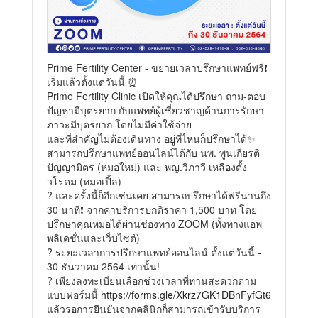
Prime Fertility Center - ขยายเวลาปรึกษาแพทย์ฟรี❗
เริ่มแล้วตั้งแต่วันนี้ ⏰
Prime Fertility Clinic เปิดให้คุณได้ปรึกษา ถาม-ตอบ
ปัญหามีบุตรยาก กับแพทย์ผู้เชี่ยวชาญด้านการรักษา
ภาวะมีบุตรยาก โดยไม่มีค่าใช้จ่าย
และที่สำคัญไม่ต้องเดินทาง อยู่ที่ไหนก็ปรึกษาได้✨
สามารถปรึกษาแพทย์ออนไลน์ได้กับ นพ. พูนเกียรติ
ปัญญามิตร (หมอใหม่) และ พญ.วิภาวี เหลืองตั้ง
วโรดม (หมอเปิ้ล)
? และครั้งนี้ก็อีกเช่นเคย สามารถปรึกษาได้ฟรีนานถึง
30 นาที❗ จากค่าบริการปกติราคา 1,500 บาท โดย
ปรึกษาคุณหมอได้ผ่านช่องทาง ZOOM (ทั้งทางแอพ
พลิเคชั่นและเว็บไซต์)
? ระยะเวลาการปรึกษาแพทย์ออนไลน์ ตั้งแต่วันนี้ -
30 ธันวาคม 2564 เท่านั้น!
? เพียงลงทะเบียนเลือกช่วงเวลาที่ท่านสะดวกตาม
แบบฟอร์มนี้
https://forms.gle/Xkrz7GK1DBnFyfGt6
แล้วรอการยืนยันจากคลินิกก็สามารถเข้ารับบริการ