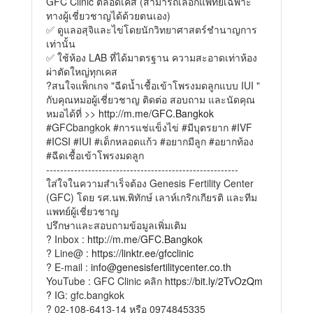
GFC Clinic ตลอดเคส (สามารถเลือกแพทย์เฉพาะ
ทางผู้เชี่ยวชาญได้ด้วยตนเอง)
✅ ดูแลอสุจิและไข่โดยนักวิทยาศาสตร์ชำนาญการ
เท่านั้น
✅ ใช้ห้อง LAB ที่ได้มาตรฐาน ความสะอาดเท่าห้อง
ผ่าตัดใหญ่ทุกเคส
?สนใจแพ็กเกจ "ฉีดน้ำเชื้อเข้าโพรงมดลูกแบบ IUI "
กับคุณหมอผู้เชี่ยวชาญ ติดต่อ สอบถาม และนัดคุณ
หมอได้ที่ >>
http://m.me/GFC.Bangkok
#GFCbangkok #การแช่แข็งไข่ #มีบุตรยาก #IVF
#ICSI #IUI #เด็กหลอดแก้ว #อยากมีลูก #อยากท้อง
#ฉีดเชื้อเข้าโพรงมดลูก
-------------------------------------------------------
ใส่ใจในความสำเร็จต้อง Genesis Fertility Center
(GFC) โดย รศ.นพ.พิทักษ์ เลาห์เกริกเกียรติ และทีม
แพทย์ผู้เชี่ยวชาญ
ปรึกษาและสอบถามข้อมูลเพิ่มเติม
? Inbox :
http://m.me/GFC.Bangkok
? Line@ :
https://linktr.ee/gfcclinic
? E-mail :
info@genesisfertilitycenter.co.th
YouTube : GFC Clinic คลิก
https://bit.ly/2TvOzQm
? IG: gfc.bangkok
? 02-108-6413-14 หรือ 0974845335