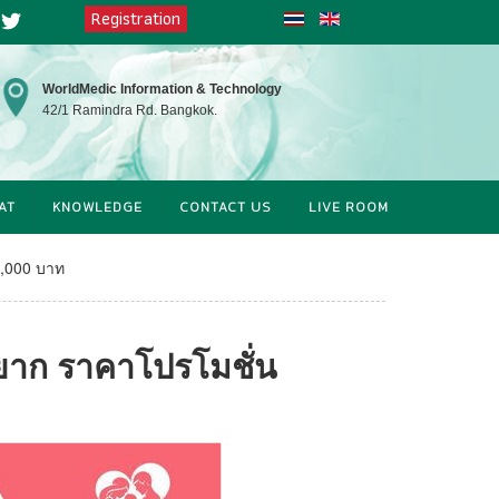
Registration
at
Twitter
WorldMedic Information & Technology
42/1 Ramindra Rd. Bangkok.
AT
KNOWLEDGE
CONTACT US
LIVE ROOM
9,000 บาท
รยาก ราคาโปรโมชั่น