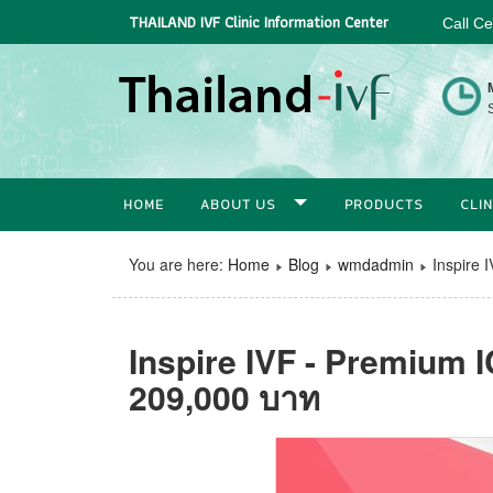
THAILAND IVF Clinic Information Center
Call C
S
HOME
ABOUT US
PRODUCTS
CLIN
You are here:
Home
Blog
wmdadmin
Inspire 
Inspire IVF - Premium I
209,000 บาท