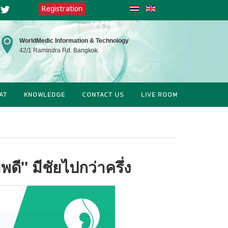
Registration
at
Twitter
WorldMedic Information & Technology
42/1 Ramindra Rd. Bangkok.
AT
KNOWLEDGE
CONTACT US
LIVE ROOM
ดี" มีชัยไปกว่าครึ่ง