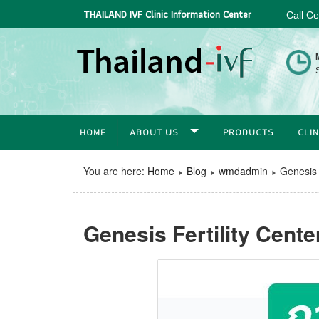
THAILAND IVF Clinic Information Center
Call C
S
HOME
ABOUT US
PRODUCTS
CLIN
You are here:
Home
Blog
wmdadmin
Genesis F
Genesis Fertility Center