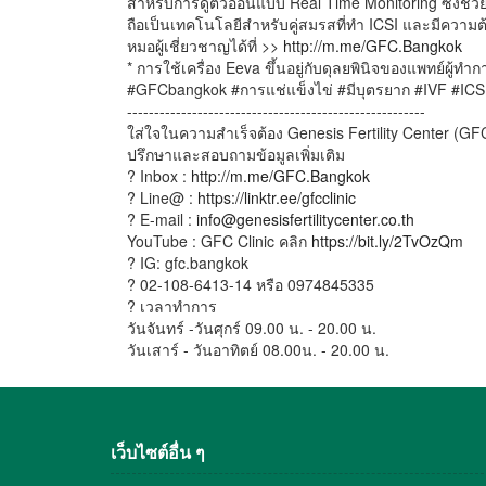
สำหรับการดูตัวอ่อนแบบ Real Time Monitoring ซึ่งช่
ถือเป็นเทคโนโลยีสำหรับคู่สมรสที่ทำ ICSI และมีความต้อ
หมอผู้เชี่ยวชาญได้ที่ >>
http://m.me/GFC.Bangkok
* การใช้เครื่อง Eeva ขึ้นอยู่กับดุลยพินิจของแพทย์ผู้
#GFCbangkok #การแช่แข็งไข่ #มีบุตรยาก #IVF #ICSI
-------------------------------------------------------
ใส่ใจในความสำเร็จต้อง Genesis Fertility Center (GFC)
ปรึกษาและสอบถามข้อมูลเพิ่มเติม
? Inbox :
http://m.me/GFC.Bangkok
? Line@ :
https://linktr.ee/gfcclinic
? E-mail :
info@genesisfertilitycenter.co.th
YouTube : GFC Clinic คลิก
https://bit.ly/2TvOzQm
? IG: gfc.bangkok
? 02-108-6413-14 หรือ 0974845335
? เวลาทำการ
วันจันทร์ -วันศุกร์ 09.00 น. - 20.00 น.
วันเสาร์ - วันอาทิตย์ 08.00น. - 20.00 น.
เว็บไซต์อื่น ๆ