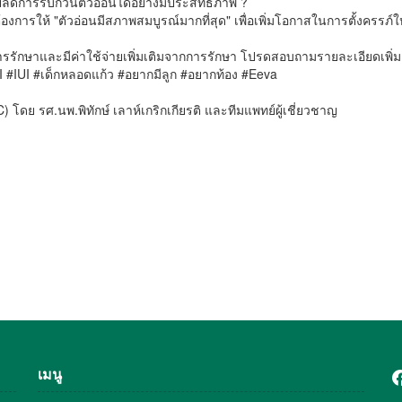
วยลดการรบกวนตัวอ่อนได้อย่างมีประสิทธิภาพ ?
งการให้ "ตัวอ่อนมีสภาพสมบูรณ์มากที่สุด" เพื่อเพิ่มโอกาสในการตั้งครรภ์ใ
ทำการรักษาและมีค่าใช้จ่ายเพิ่มเติมจากการรักษา โปรดสอบถามรายละเอียดเพิ่ม
 #IUI #เด็กหลอดแก้ว #อยากมีลูก #อยากท้อง #Eeva
 โดย รศ.นพ.พิทักษ์ เลาห์เกริกเกียรติ และทีมแพทย์ผู้เชี่ยวชาญ
เมนู
F