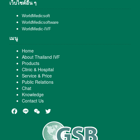
เว็บไซต์อื่น ๆ
WorldMedicsoft
WorldMedicsoftware
WorldMedic-IVF
เมนู
Home
About Thailand IVF
Products
Clinic & Hospital
Service & Price
Public Relations
Chat
Knowledge
Contact Us
Facebook
Line
WeChat
Twitter