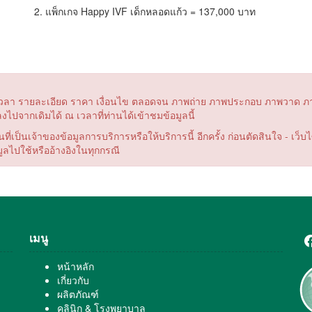
2. แพ็กเกจ Happy IVF เด็กหลอดแก้ว = 137,000 บาท
ันที่ เวลา รายละเอียด ราคา เงื่อนไข ตลอดจน ภาพถ่าย ภาพประกอบ ภาพวาด ภ
ปลงไปจากเดิมได้ ณ เวลาที่ท่านได้เข้าชมข้อมูลนี้
่เป็นเจ้าของข้อมูลการบริการหรือให้บริการนี้ อีกครั้ง ก่อนตัดสินใจ - เว็
ูลไปใช้หรืออ้างอิงในทุกกรณี
เมนู
F
หน้าหลัก
เกี่ยวกับ
ผลิตภัณฑ์
คลินิก & โรงพยาบาล