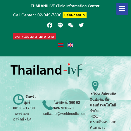
THAILAND IVF Clinic Information Center
ปรึกษาคลินิก
Call Center : 02-949-7806
Facebook
Line
WeChat
Twitter
ลงทะเบียนสถานพยาบาล
บริษัท
เวิล์ดเมดิก
จันทร์ -
อินฟอร์เมชั่น
ศุกร์
โทรศัพท์: (66) 02-
แอนด์ เทคโนโลยี
08:30 - 17:30
949-7816-20
จำกัด
เสาร์ และ
software@worldmedic.com
42/1
อาทิตย์ - ปิด
ถ.รามอินทรา เขต
คันนายาว