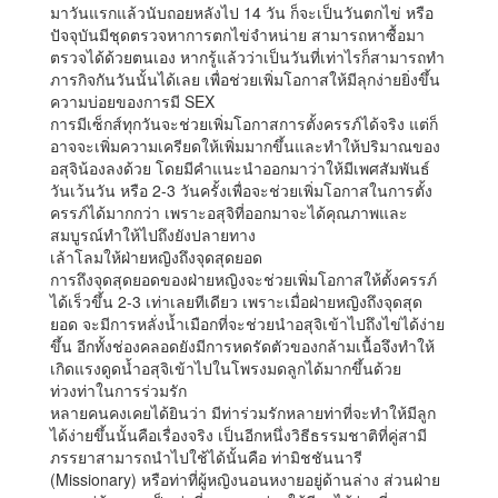
มาวันแรกแล้วนับถอยหลังไป 14 วัน ก็จะเป็นวันตกไข่ หรือ
ปัจจุบันมีชุดตรวจหาการตกไข่จำหน่าย สามารถหาซื้อมา
ตรวจได้ด้วยตนเอง หากรู้แล้วว่าเป็นวันที่เท่าไรก็สามารถทำ
ภารกิจกันวันนั้นได้เลย เพื่อช่วยเพิ่มโอกาสให้มีลุกง่ายยิ่งขึ้น
ความบ่อยของการมี SEX
การมีเซ็กส์ทุกวันจะช่วยเพิ่มโอกาสการตั้งครรภ์ได้จริง แต่ก็
อาจจะเพิ่มความเครียดให้เพิ่มมากขึ้นและทำให้ปริมาณของ
อสุจิน้องลงด้วย โดยมีคำแนะนำออกมาว่าให้มีเพศสัมพันธ์
วันเว้นวัน หรือ 2-3 วันครั้งเพื่อจะช่วยเพิ่มโอกาสในการตั้ง
ครรภ์ได้มากกว่า เพราะอสุจิที่ออกมาจะได้คุณภาพและ
สมบูรณ์ทำให้ไปถึงยังปลายทาง
เล้าโลมให้ฝ่ายหญิงถึงจุดสุดยอด
การถึงจุดสุดยอดของฝ่ายหญิงจะช่วยเพิ่มโอกาสให้ตั้งครรภ์
ได้เร็วขึ้น 2-3 เท่าเลยทีเดียว เพราะเมื่อฝ่ายหญิงถึงจุดสุด
ยอด จะมีการหลั่งน้ำเมือกที่จะช่วยนำอสุจิเข้าไปถึงไข่ได้ง่าย
ขึ้น อีกทั้งช่องคลอดยังมีการหดรัดตัวของกล้ามเนื้อจึงทำให้
เกิดแรงดูดน้ำอสุจิเข้าไปในโพรงมดลูกได้มากขึ้นด้วย
ท่วงท่าในการร่วมรัก
หลายคนคงเคยได้ยินว่า มีท่าร่วมรักหลายท่าที่จะทำให้มีลูก
ได้ง่ายขึ้นนั้นคือเรื่องจริง เป็นอีกหนึ่งวิธีธรรมชาติที่คู่สามี
ภรรยาสามารถนำไปใช้ได้นั้นคือ ท่ามิชชันนารี
(Missionary) หรือท่าที่ผู้หญิงนอนหงายอยู่ด้านล่าง ส่วนฝ่าย