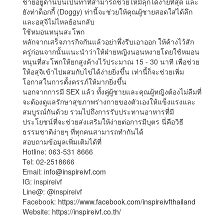
ชายอยู่ด้านบนเป็นท่าที่สามารถช่วยให้มีลุกได้ง่ายที่สุด และ
ยังท่าด็อกกี้ (Doggy) ท่านี้จะช่วยให้คุณผู้ชายสอดใส่ได้ลึก
และอสุจิไม่ไหลย้อนกลับ
ใช้หมอนหนุนสะโพก
หลักจากเสร็จภารกิจกันแล้วอย่าพึ่งรีบเอาออก ให้ค้างไว้สัก
ครู่ก่อนจากนั้นแนะนำว่าให้ฝ่ายหญิงนอนหงายโดยใช้หมอน
หนุนที่สะโพกให้ยกสูงค้างไว้ประมาณ 15 - 30 นาที เพื่อช่วย
ให้อสุจิเข้าไปผสมกับไข่ได้ง่ายยิ่งขึ้น เท่านี้ก็จะช่วยเพิ่ม
โอกาสในการตั้งครรภ์ให้มากยิ่งขึ้น
นอกจากการมี SEX แล้ว ทั้งคู่ผู้ชายและคุณผู้หญิงต้องไม่ลืมที่
จะต้องดูแลรักษาสุขภาพร่างกายของตัวเองให้แข็งแรงและ
สมบูรณ์กันด้วย รวมไปถึงการรับประทานอาหารที่มี
ประโยชน์ที่จะช่วยส่งเสริมให้ง่ายต่อการมีบุตร นี่คือวิธี
ธรรมชาติง่ายๆ ที่ทุกคนสามารถทำกันได้
สอบถามข้อมูลเพิ่มเติมได้ที่
Hotline: 063-531 8666
Tel: 02-2518666
Email:
info@inspireivf.com
IG: inspireivf
Line@: @inspireivf
Facebook:
https://www.facebook.com/inspireivfthailand
Website:
https://inspireivf.co.th/